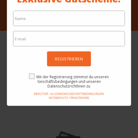
Benutzer - Allgemeine Geschäftsbedingungen
Datenschutz / Privatsphäre
REGISTRIEREN
Mit der Registrierung stimmst du unseren
Unglaubliche Preise
Geschäftsbedingungen und unseren
Datenschutzrichtlinen zu
Hier findest du die besten Angebote im Internet und Tausende von
BENUTZER - ALLGEMEINE GESCHÄFTSBEDINGUNGEN
Produkten.
DATENSCHUTZ / PRIVATSPHÄRE