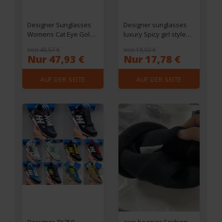
Designer Sunglasses
Designer sunglasses
Womens Cat Eye Gold
luxury Spicy girl style
Metal Frame Eyewear
sunglasses for women
Von 48,57 €
Von 18,02 €
40115 Luxury Mens
Sexy trend men gift
Nur 47,93 €
Nur 17,78 €
Sunglasses Classic
glasses Beach shading
Goggles UV400
UV protection polarized
AUF DER SEITE
AUF DER SEITE
Protection Glasses
glasses with box c1004
With Box
EINSEHEN
EINSEHEN
Designer ZX750
arcs beanies Fashion