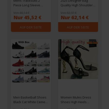
Mens Tracksuits 2
2025 Designer bag
Piece Long Sleeve
Quality High Shoulder
Athletic Full Zip
Quick Purse Boston
Von 46,14 €
Von 62,97 €
Sweatsuits Jogging Suit
Tote Designer Mini
Nur 45,52 €
Nur 62,14 €
Set Casual Outdoor
Pillow Handbag
Streetwear Sport
Womens Crossbody
AUF DER SEITE
AUF DER SEITE
Tracksuit Set R250903
Messenger Bag Classic
Design Floral Make
EINSEHEN
EINSEHEN
shoulder bag
Men Basketball Shoes
Women Mules Dress
Black Cat White Cement
Shoes High Heels
Sail Bred Pine Green
Womens Designer