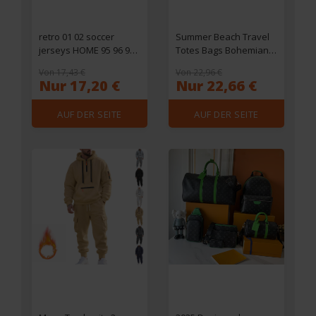
retro 01 02 soccer
Summer Beach Travel
jerseys HOME 95 96 97
Totes Bags Bohemian
98 99 football shirts
Natural Raffia Straw
Von 17,43 €
Von 22,96 €
LARSSON Sutton
Bag Women Designer
Nur 17,20 €
Nur 22,66 €
NAKAMURA KEANE
Fashion Woven
black Sutton 05 06 07 08
Shopping Bag
AUF DER SEITE
AUF DER SEITE
89 91 92 84 85 DALGLISH
Handwoven Hollow Out
Celtic
Handbag 2301
EINSEHEN
EINSEHEN