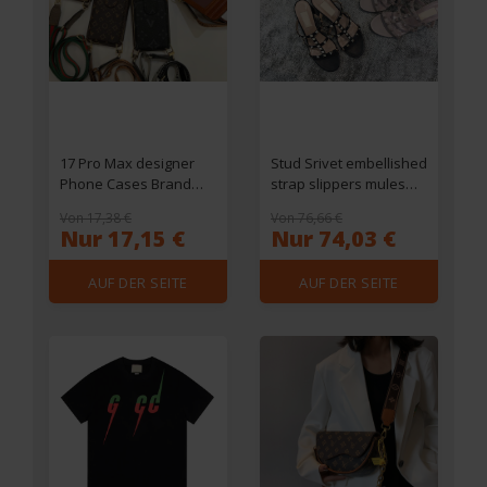
17 Pro Max designer
Stud Srivet embellished
Phone Cases Brand
strap slippers mules
Crossbody Wallet
Evening shoes Chunky
Von 17,38 €
Von 76,66 €
iPhone Case for 16 Pro
Block heels open-toe
Nur 17,15 €
Nur 74,03 €
Max 18 15/14/13/12 |
shoes women heels
Card Holder & Lanyard
Luxury Designers
AUF DER SEITE
AUF DER SEITE
| with 15 Plus/16 Plus |
heeled sandals factory
Handbag - Style Cover
footwear
EINSEHEN
EINSEHEN
Accessories