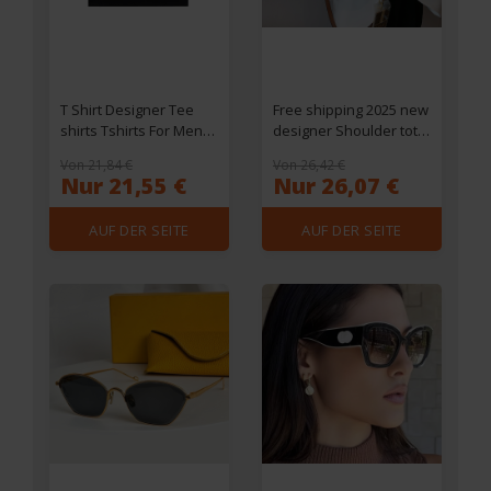
T Shirt Designer Tee
Free shipping 2025 new
shirts Tshirts For Men
designer Shoulder tote
Womens Letter print
Bags For womans
Von 21,84 €
Von 26,42 €
Fashion tshirt With
ladies flap printing hot
Nur 21,55 €
Nur 26,07 €
Letters Casual 100%
fashion square
Pure Cotton Summer
handbag girl crossbody
AUF DER SEITE
AUF DER SEITE
Short Sleeve
saddle bag
EINSEHEN
EINSEHEN