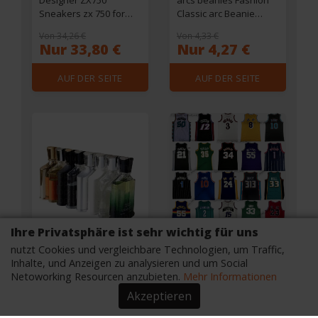
Sneakers zx 750 for
Classic arc Beanie
Men Women Platform
Designer Winter Hat
Von 34,26 €
Von 4,33 €
Athletic Fashion Mens
Beanies Bonnet Cap
Nur 33,80 €
Nur 4,27 €
Running Shoes 36-45
Casquette Knitted
Fitted Hats for Men
AUF DER SEITE
AUF DER SEITE
Mens Luxury Muts
arcteryxlys Beenie123
EINSEHEN
EINSEHEN
Ihre Privatsphäre ist sehr wichtig für uns
nutzt Cookies und vergleichbare Technologien, um Traffic,
Inhalte, und Anzeigen zu analysieren und um Social
Netoworking Resourcen anzubieten.
Mehr Informationen
Top men cologne
Durant Classic Retro
Akzeptieren
woman Perfume Eau
Basketball Carter
De Parfum cologne
Jersey Vintage Iverson