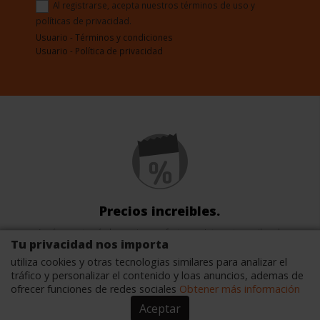
Al registrarse, acepta nuestros términos de uso y
políticas de privacidad.
Usuario - Términos y condiciones
Usuario - Política de privacidad
Precios increibles.
Aquí encontrarás las mejores ofertas en Internet en miles de
Tu privacidad nos importa
productos.
utiliza cookies y otras tecnologias similares para analizar el
tráfico y personalizar el contenido y loas anuncios, ademas de
ofrecer funciones de redes sociales
Obtener más información
Aceptar