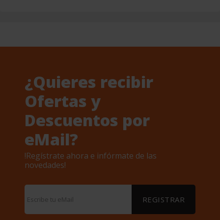
¿Quieres recibir
Ofertas y
Descuentos por
eMail?
!Regístrate ahora e infórmate de las
novedades!
REGISTRAR