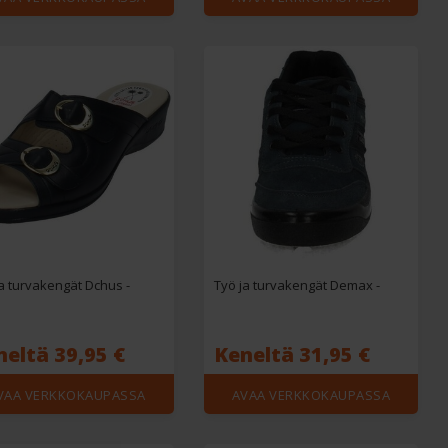
Työ ja turvakengät Dchus -
Työ ja turvakengät Demax -
neltä 39,95 €
Keneltä 31,95 €
VAA VERKKOKAUPASSA
AVAA VERKKOKAUPASSA