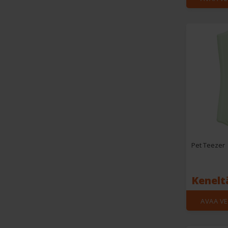
Pet Teezer
Kenelt
AVAA V