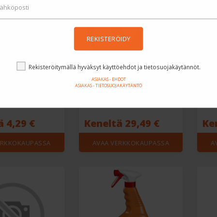
REKISTERÖIDY
Rekisteröitymällä hyväksyt käyttöehdot ja tietosuojakäytännöt.
ASIAKAS - EHDOT
ASIAKAS - TIETOSUOJAKÄYTÄNTÖ
es
CarSafe
Simp
 4,29 €
Keneltä 29,49 €
Ke
ERKKOKAUPASSA
AVAA VERKKOKAUPASSA
A