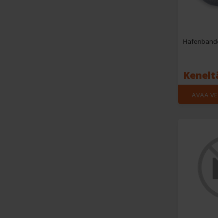
Hafenband
Kenelt
AVAA V