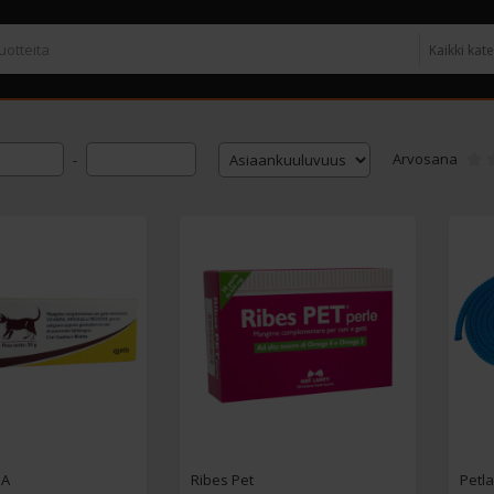
Arvosana
-
IA
Ribes Pet
Petl