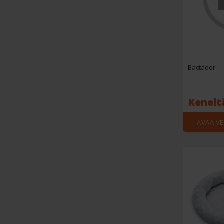
Bactador
Kenelt
AVAA V