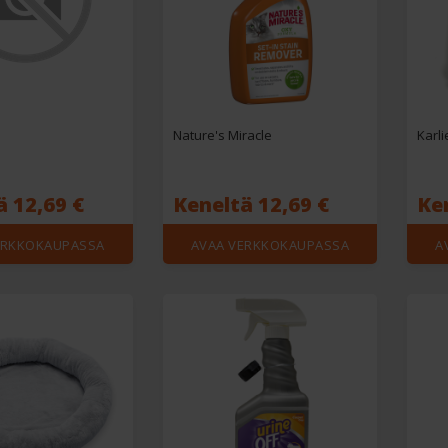
Nature's Miracle
Karli
ä 12,69 €
Keneltä 12,69 €
Ken
ERKKOKAUPASSA
AVAA VERKKOKAUPASSA
A