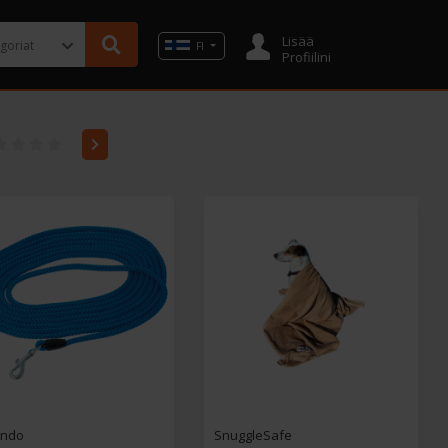
Lisää
FI
Profiilini
ando
SnuggleSafe