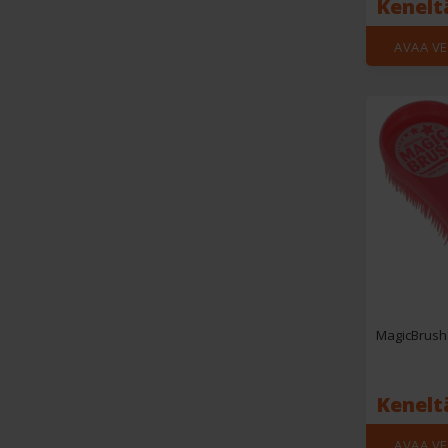
Keneltä
AVAA V
MagicBrush
Keneltä
AVAA V