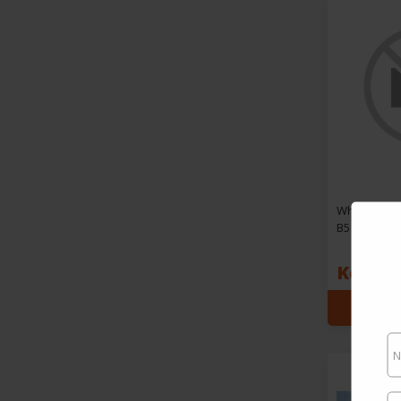
White Lines 
B5
Keneltä
AVAA V