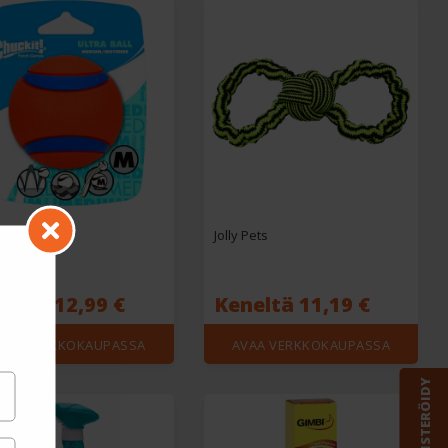
it!
Jolly Pets
neltä 12,99 €
Keneltä 11,19 €
VAA VERKKOKAUPASSA
AVAA VERKKOKAUPASSA
REKISTERÖIDY