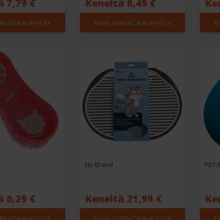
 7,79 €
Keneltä 8,49 €
Ke
ERKKOKAUPASSA
AVAA VERKKOKAUPASSA
A
No Brand
PET-
 6,29 €
Keneltä 21,99 €
Ke
ERKKOKAUPASSA
AVAA VERKKOKAUPASSA
A