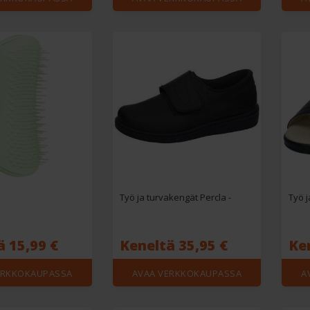
Työ ja turvakengät Percla -
ä 15,99 €
Keneltä 35,95 €
Ke
ERKKOKAUPASSA
AVAA VERKKOKAUPASSA
A