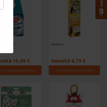
le Solution
Gimborn
neltä 15,99 €
Keneltä 6,79 €
VAA VERKKOKAUPASSA
AVAA VERKKOKAUPASSA