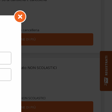
di cartoleria e cancelleria
PER SAPERNE DI PIÙ
REGISTRATI
o 40 di libri usato NON SCOLASTICI
 di libri usato NON SCOLASTICI
PER SAPERNE DI PIÙ