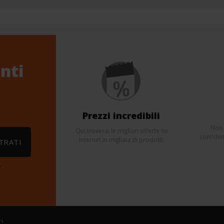
nti
Prezzi incredibili
Non 
Qui troverai le migliori offerte su
confidenz
Internet in migliaia di prodotti.
TRATI
.
ri