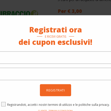
Per € 3,00
TDMALIB3
Registrati ora
3 euro per un acquisto di almeno 30 
E RICEVI GRATIS
dei cupon esclusivi!
5 euro per un acquisto di almen
Per € 5,00
TDAGLIB5
REGISTRATI
5 euro per un acquisto di almeno 40
Registrandoti, accetti i nostri termini di utilizzo e le politiche sulla privacy.
CLIENTE - TERMINI E CONDIZIONI