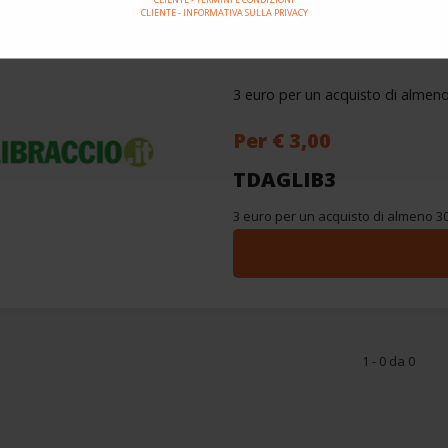
CLIENTE - INFORMATIVA SULLA PRIVACY
3 euro per un acquisto di almeno 
Per € 3,00
TDAGLIB3
3 euro per un acquisto di almeno 30 
1 - 0 da 0