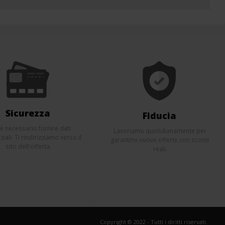
Sicurezza
Fiducia
è necessario fornire dati
Lavoriamo quotidianamente per
iali. Ti rindirizziamo verso il
garantirvi nuove offerte con sconti
sito dell'offerta.
reali.
Copyright © 2022 - Tutti i diritti riservati.