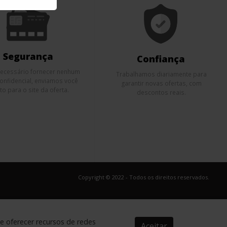
Segurança
Confiança
necessário fornecer nenhum
Trabalhamos diariamente para
onfidencial, enviamos você
garantir novas ofertas, com
to para o site da oferta.
descontos reais.
Copyright © 2022 - Todos os direitos reservados.
de oferecer recursos de redes
Aceitar