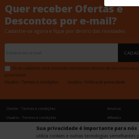
Quer receber Ofertas e
Descontos por e-mail?
Cadastre-se agora e fique por dentro das novidades
CADA
Ao se cadastrar você concorda com nossos termos de uso e nossas po
privacidade.
Usuário - Termos e condições
Usuário - Política de privacidade
Cliente - Termos e condições
Anuncie
Usuário - Termos e condições
Afiliados
Usuário - Política de privacidade
Sua privacidade é importante para nós
utiliza cookies e outras tecnologias semelhantes 
Usuário - Politica de Cookies