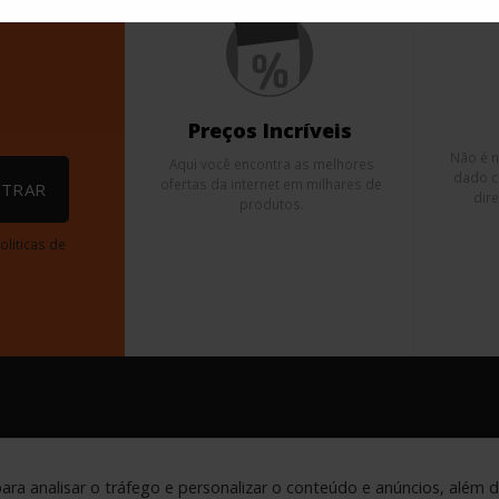
Preços Incríveis
Não é 
Aqui você encontra as melhores
dado c
ofertas da internet em milhares de
STRAR
dire
produtos.
liticas de
para analisar o tráfego e personalizar o conteúdo e anúncios, além 