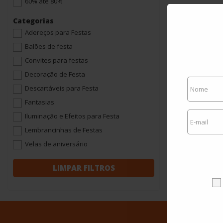
60% até 80%
Categorias
Adereços para Festas
Balões de festa
Convites para festas
Decoração de Festa
Descartáveis para Festa
Fantasias
Iluminação e Efeitos para Festa
Lembrancinhas de Festas
Velas de aniversário
LIMPAR FILTROS