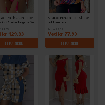
Lace Patch Chain Decor
Abstract Print Lantern Sleeve
w Out Garter Lingerie Set
Frill Hem Top
 134,25
Fra kr 87,78
 kr 129,83
Ved kr 77,90
SE PÅ SIDEN
SE PÅ SIDEN