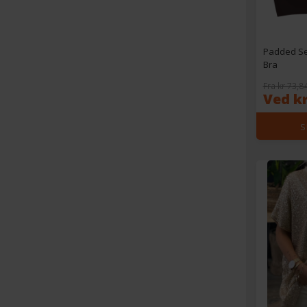
Padded Se
Bra
Fra kr 73,8
Ved kr
S