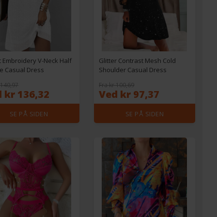
t Embroidery V-Neck Half
Glitter Contrast Mesh Cold
e Casual Dress
Shoulder Casual Dress
 140,97
Fra kr 100,69
 kr 136,32
Ved kr 97,37
SE PÅ SIDEN
SE PÅ SIDEN