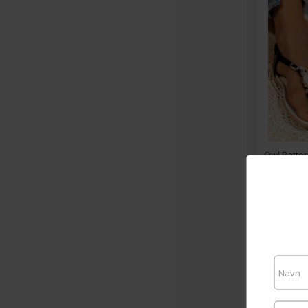
Owl Patter
Fra kr 114,
Ved kr
S