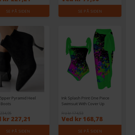
SE PÅ SIDEN
SE PÅ SIDEN
Zipper Pyramid Heel
Ink Splash Print One Piece
 Boots
Swimsuit With Cover Up
 234,95
Fra kr 174,53
 kr 227,21
Ved kr 168,78
SE PÅ SIDEN
SE PÅ SIDEN