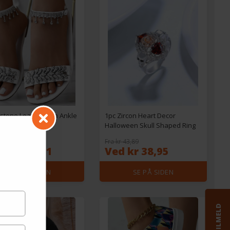
stone Leaf Pattern Ankle
1pc Zircon Heart Decor
 Sandals
Halloween Skull Shaped Ring
 154,39
Fra kr 43,89
 kr 149,31
Ved kr 38,95
SE PÅ SIDEN
SE PÅ SIDEN
TILMELD