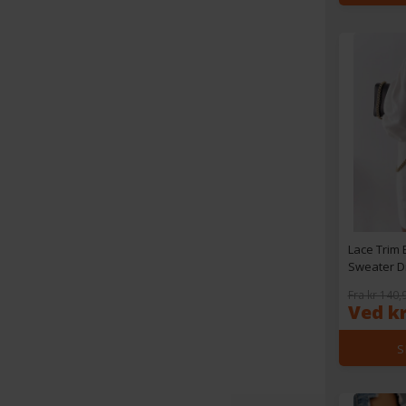
Lace Trim 
Sweater D
Fra kr 140,
Ved kr
S