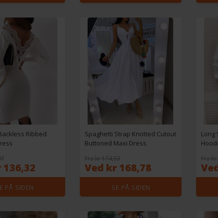
Backless Ribbed
Spaghetti Strap Knotted Cutout
Long 
ress
Buttoned Maxi Dress
Hoode
97
Fra kr 174,53
Fra kr
 136,32
Ved kr 168,78
Ved
E PÅ SIDEN
SE PÅ SIDEN