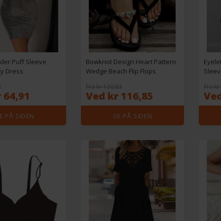
der Puff Sleeve
Bowknot Design Heart Pattern
Eyele
ty Dress
Wedge Beach Flip Flops
Sleev
2
Fra kr 120,83
Fra kr
 64,91
Ved kr 116,85
Ved
E PÅ SIDEN
SE PÅ SIDEN