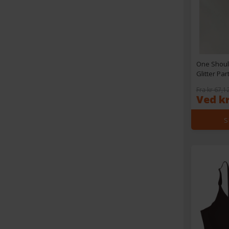
One Shoul
Glitter Par
Fra kr 67,1
Ved kr
S