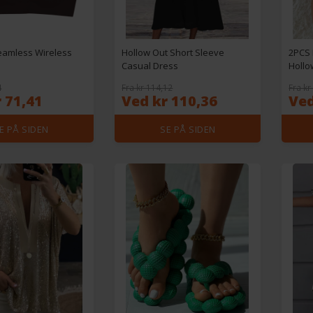
amless Wireless
Hollow Out Short Sleeve
2PCS 
Casual Dress
Hollo
4
Fra kr 114,12
Fra kr
 71,41
Ved kr 110,36
Ved
E PÅ SIDEN
SE PÅ SIDEN