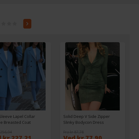
Sleeve Lapel Collar
Solid Deep V Side Zipper
e Breasted Coat
Slinky Bodycon Dress
 256,04
Fra kr 87,78
 kr 227,21
Ved kr 77,90