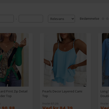
Bedømmelse
-
ard Print Zip Detail
Pearls Decor Layered Cami
Long 
lder Top
Top
Doubl
8
Fra kr 87,26
Fra kr
 90,88
Ved kr 84,39
Ved