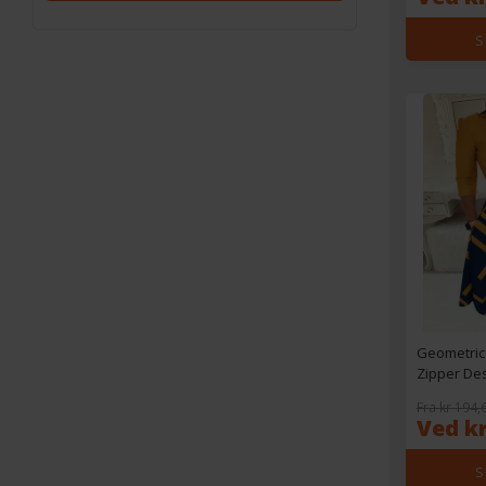
S
Geometric 
Zipper De
With Belt
Fra kr 194,
Ved kr
S