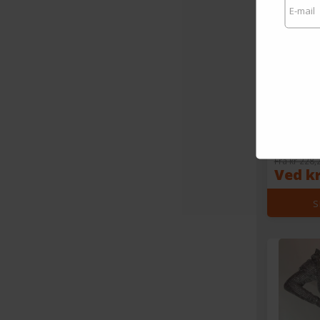
Halloween 
Lace-up Ma
Fra kr 228,
Ved kr
S