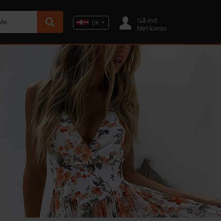
Gå ind
cMe
DK
Min konto