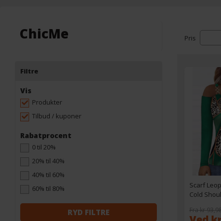
ChicMe
Pris
Filtre
Vis
Produkter
Tilbud / kuponer
Rabatprocent
0 til 20%
20% til 40%
40% til 60%
Scarf Leop
60% til 80%
Cold Shou
Fra kr 93,9
RYD FILTRE
Ved kr