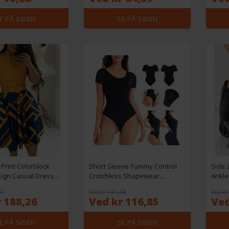
E PÅ SIDEN
SE PÅ SIDEN
Print Colorblock
Short Sleeve Tummy Control
Side 
sign Casual Dress
Crotchless Shapewear
Ankle
Bodysuit
67
Fra kr 131,68
Fra kr
 188,26
Ved kr 116,85
Ved
E PÅ SIDEN
SE PÅ SIDEN