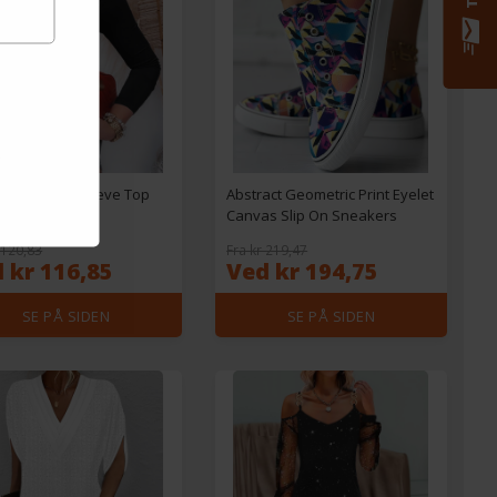
Front Long Sleeve Top
Abstract Geometric Print Eyelet
Canvas Slip On Sneakers
 120,83
Fra kr 219,47
 kr 116,85
Ved kr 194,75
SE PÅ SIDEN
SE PÅ SIDEN