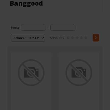
Banggood
Hinta
-
Arvosana