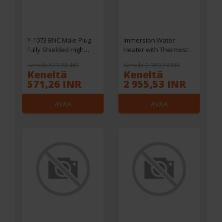
Y-1073 BNC Male Plug
Immersion Water
Fully Shielded High
Heater with Thermostat
Precision High
Temperature Control
Kenelle 577,88 INR
Kenelle 2 989,74 INR
Frequency Test BNC
Portable Bathtub
Keneltä
Keneltä
Connector
Bucket Submersible
571,26 INR
2 955,53 INR
Heater Pool Heater for
In
AVAA
AVAA
VERKKOKAUPASSA
VERKKOKAUPASSA