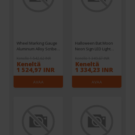
Wheel Marking Gauge
Halloween Bat Moon
Aluminum Alloy Scribe
Neon Sign LED Light
Tool Parallel Line
USB or Battery
Kenelle 1 542,62 INR
Kenelle 1 349,67 INR
Drawing Mortise
Powered IP42
Keneltä
Keneltä
Scribing for
Waterproof Festive
1 524,97 INR
1 334,23 INR
Woodworking Projects
Wall and Table Decor
AVAA
AVAA
VERKKOKAUPASSA
VERKKOKAUPASSA