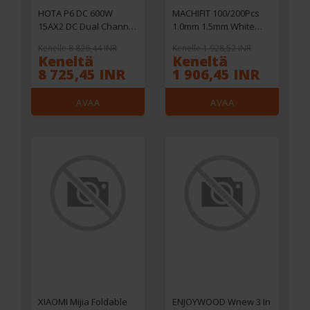
HOTA P6 DC 600W
MACHIFIT 100/200Pcs
15AX2 DC Dual Channel
1.0mm 1.5mm White
Smart Charger with
Ceramic Tile Leveling
Kenelle 8 826,44 INR
Kenelle 1 928,52 INR
Mobile Service
System Clip Tiling
Keneltä
Keneltä
Charging for Lipo LiIon
Accessibility Spacer
8 725,45 INR
1 906,45 INR
NiMH Battery
Plastic Clip
AVAA
AVAA
VERKKOKAUPASSA
VERKKOKAUPASSA
XIAOMI Mijia Foldable
ENJOYWOOD Wnew 3 In