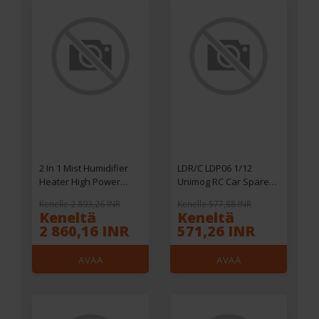
2 In 1 Mist Humidifier
LDR/C LDP06 1/12
Heater High Power
Unimog RC Car Spare
1200W Overheating &
Turning Signal LED Light
Kenelle 2 893,26 INR
Kenelle 577,88 INR
Tip-Over Protection
Kit L0055 Vehicles
Keneltä
Keneltä
Fast Heating Smart
Models Parts
2 860,16 INR
571,26 INR
Electric Heater for
Accessories
AVAA
AVAA
VERKKOKAUPASSA
VERKKOKAUPASSA