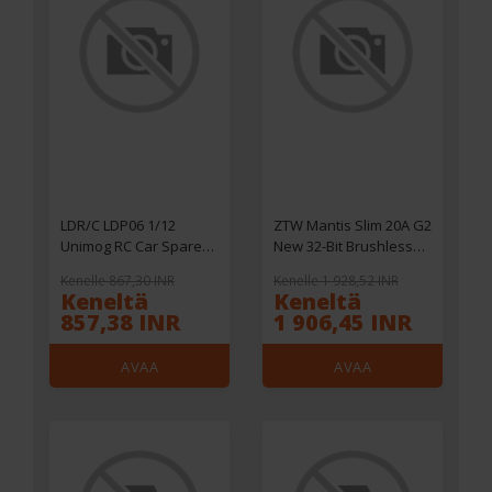
LDR/C LDP06 1/12
ZTW Mantis Slim 20A G2
Unimog RC Car Spare
New 32-Bit Brushless
Metal Hex Axle Shaft
ESC With 6V/3A BEC 2-
Kenelle 867,30 INR
Kenelle 1 928,52 INR
L0052 Vehicles Models
4S for F3P RC Airplane
Keneltä
Keneltä
Parts Accessories
857,38 INR
1 906,45 INR
AVAA
AVAA
VERKKOKAUPASSA
VERKKOKAUPASSA