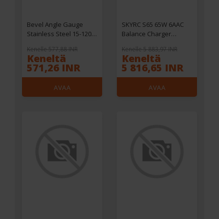
Bevel Angle Gauge
SKYRC S65 65W 6AAC
Stainless Steel 15-120
Balance Charger
Degrees High Precision
Discharger for 2-4S Lipo
Kenelle 577,88 INR
Kenelle 5 883,97 INR
Compact Protractor
Battery
Keneltä
Keneltä
with Storage Box for
571,26 INR
5 816,65 INR
Woodworking Cutt
AVAA
AVAA
VERKKOKAUPASSA
VERKKOKAUPASSA