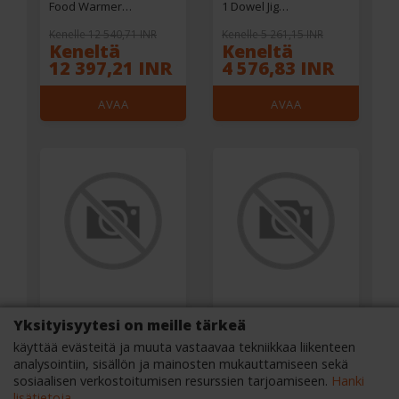
Food Warmer
1 Dowel Jig
Graphene Heating Film
Woodworking Hole
Kenelle 12 540,71 INR
Kenelle 5 261,15 INR
Three-Zone Control
Puncher Drill Guide
Keneltä
Keneltä
Aerogel Insulation 5
Positioning Hole
12 397,21 INR
4 576,83 INR
Temperature Settings
Opener DIY
Chi
Woodworking Tools
AVAA
AVAA
VERKKOKAUPASSA
VERKKOKAUPASSA
Yksityisyytesi on meille tärkeä
käyttää evästeitä ja muuta vastaavaa tekniikkaa liikenteen
4PCS 1.9 Inches Tyres
8V Cordless Electrical
analysointiin, sisällön ja mainosten mukauttamiseen sekä
Tire Skin for 1/10 Rock
Drill Set USB
sosiaalisen verkostoitumisen resurssien tarjoamiseen.
Hanki
Crawler Climbing Truck
Rechargeable 1300mAh
lisätietoja