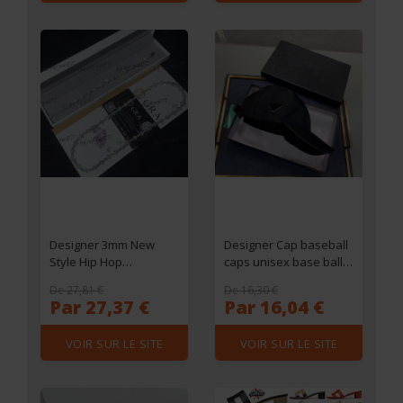
shirt T Barcelonaes
sleeves black
Designer 3mm New
Designer Cap baseball
Style Hip Hop
caps unisex base ball
Moissanite Tennis
hat Solid color Letter
De 27,81 €
De 16,30 €
Chain Bracelet Pass Dia
cap Sun Hats Fashion
Par 27,37 €
Par 16,04 €
Tester GRA Sier vvs
Leisure Outdoor cap
tennis moissanite chain
Good match
VOIR SUR LE SITE
VOIR SUR LE SITE
women mens fashion
cuban k necklace