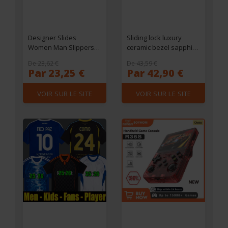
Designer Slides
Sliding lock luxury
Women Man Slippers
ceramic bezel sapphire
Luxury Sandals Brand
men's watch 2813
De 23,62 €
De 43,59 €
Sandals Real Leather
automatic mechanical
Par 23,25 €
Par 42,90 €
Flip Flop Flats Slide
watch 41mm fashion
Casual Shoes
watches men's 904L
VOIR SUR LE SITE
VOIR SUR LE SITE
Sneakers Boots G6350
stainless watch vintage
Chronograph Clock