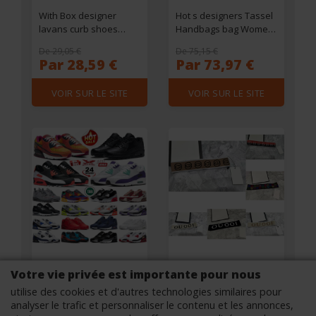
With Box designer
Hot s designers Tassel
lavans curb shoes
Handbags bag Women
luxury mens sneakers
Leather Soho Disco
De 29,05 €
De 75,15 €
womens trainers Black
Shoulder Bag Fringed
Par 28,59 €
Par 73,97 €
White platform rubber
Messenger Purse
sports
Designer Crossbody
VOIR SUR LE SITE
VOIR SUR LE SITE
Wallet Evening Bags
Votre vie privée est importante pour nous
utilise des cookies et d'autres technologies similaires pour
90 Men Running Shoes
Elastic Headband for
analyser le trafic et personnaliser le contenu et les annonces,
90s Mens Trainers UNC
Women and Men Top