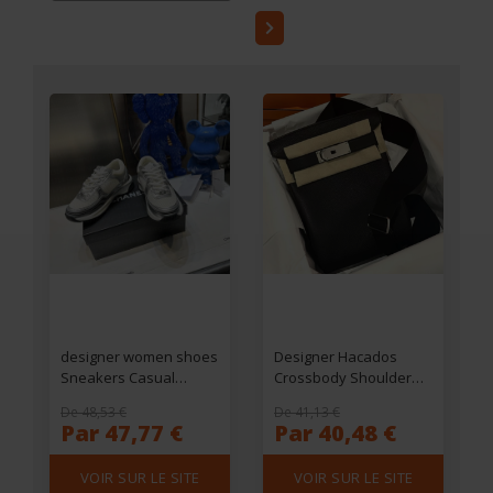
designer women shoes
Designer Hacados
Sneakers Casual
Crossbody Shoulder
luxury trainer Outdoor
Chest Bag Backpack
De 48,53 €
De 41,13 €
running Shoe
Purse Adjustable Strap
Par 47,77 €
Par 40,48 €
Reflective Sneaker
Fully handmade in
Vintage Suede Leather
French original leather
VOIR SUR LE SITE
VOIR SUR LE SITE
Trainers Fashion
with plated hardware