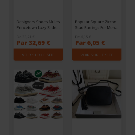
Designers Shoes Mules
Popular Square Zircon
Princetown Lazy Slides
Stud Earrings For Men
With box Loafers
Women Classic
De 33,21 €
De 6,15 €
Womens Classic
Everything Matching
Par 32,69 €
Par 6,05 €
Women Flat Authentic
Ear Accessories Jewelry
Cowhide Metal Buckle
Wholesale aretes de
VOIR SUR LE SITE
VOIR SUR LE SITE
Lady Leather Men
mujer hip hop men
Printed Trample Size35-
earring
41