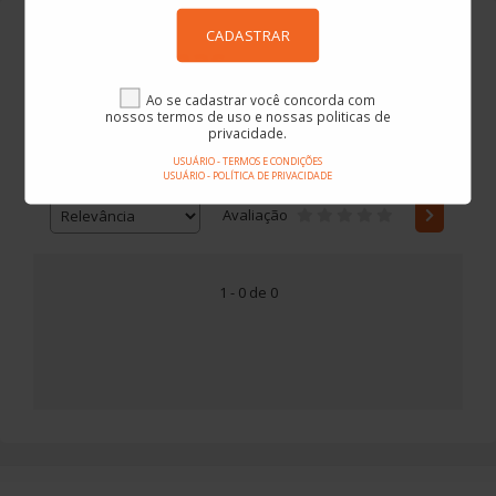
CADASTRAR
Americanas
Ao se cadastrar você concorda com
nossos termos de uso e nossas politicas de
privacidade.
USUÁRIO - TERMOS E CONDIÇÕES
Preço
-
USUÁRIO - POLÍTICA DE PRIVACIDADE
Avaliação
1 - 0 de 0